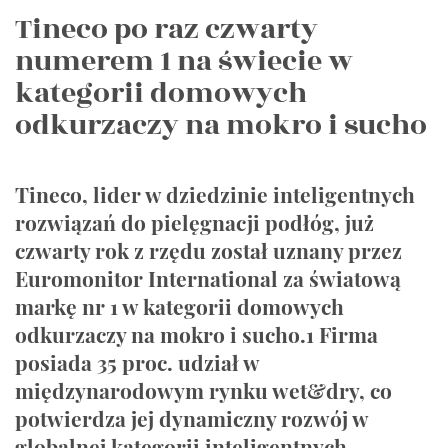
Tineco po raz czwarty
numerem 1 na świecie w
kategorii domowych
odkurzaczy na mokro i sucho
Tineco, lider w dziedzinie inteligentnych
rozwiązań do pielęgnacji podłóg, już
czwarty rok z rzędu został uznany przez
Euromonitor International za światową
markę nr 1 w kategorii domowych
odkurzaczy na mokro i sucho.1 Firma
posiada 35 proc. udział w
międzynarodowym rynku wet&dry, co
potwierdza jej dynamiczny rozwój w
globalnej kategorii inteligentnych