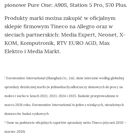
pionowe Pure One: A90S, Station 5 Pro, S70 Plus.
Produkty marki można zakupić w oficjalnym
sklepie firmowym Tineco na Allegro oraz w
sieciach partnerskich: Media Expert, Neonet, X-
KOM, Komputronik, RTV EURO AGD, Max
Elektro i Media Markt.
1
Euromonitor International (Shanghai) Co., Ltd.; dane mierzone według globalnej
sprzedaży detalicznej marki (w jednostkach) odkurzaczy domowych do pracy na
mokro i sucho w latach 2022, 2023, 2024 i 2025. Badanie przeprowadzono w
marcu 2026 roku. Euromonitor International to jeden z wiodących, niezależnych
dostawców badań rynkowych
2
Dane na podstawie oficjalnych raportów sprzedaży netto Tineco (styczeń 2020 –
marzec 2026)