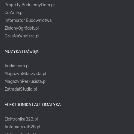
Projekty.BudujemyDom.pl
CoZaIle.pl
Informator Budownictwa
ZielonyOgródek.pl
CzasNaWnetrze.pl
MUZYKA I DŹWIĘK
Audio.com.pl
MagazynGitarzysta.pl
MagazynPerkusista.pl
EstradaiStudio.pl
ELEKTRONIKA I AUTOMATYKA
ElektronikaB2B.pl
AutomatykaB2B.pl