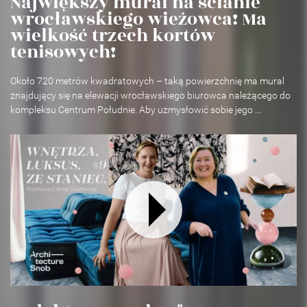
Największy mural na ścianie
wrocławskiego wieżowca! Ma
wielkość trzech kortów
tenisowych!
Około 720 metrów kwadratowych – taką powierzchnię ma mural
znajdujący się na elewacji wrocławskiego biurowca należącego do
kompleksu Centrum Południe. Aby uzmysłowić sobie jego ...