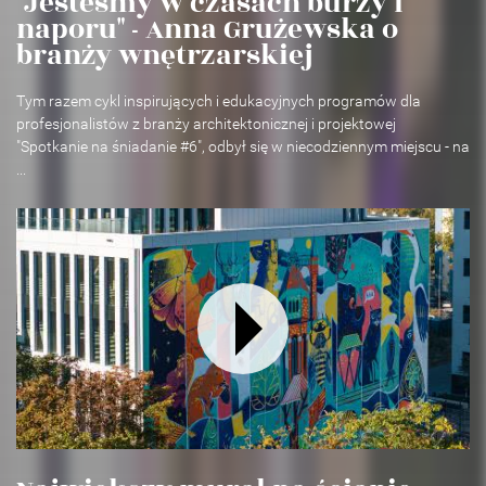
"Jesteśmy w czasach burzy i
naporu" - Anna Grużewska o
branży wnętrzarskiej
Tym razem cykl inspirujących i edukacyjnych programów dla
profesjonalistów z branży architektonicznej i projektowej
"Spotkanie na śniadanie #6", odbył się w niecodziennym miejscu - na
...