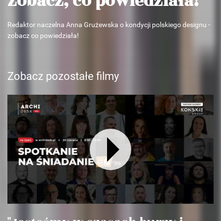
Zobacz, co powiedziała!
Redaktor naczelna Anna Grużewska o kondycji polskiego designu -
zobacz co powiedziała!
Zobacz pozostałe filmy