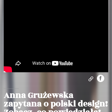
Anna Grużewska
zapytana o polski design!