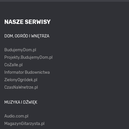
NASZE SERWISY
DOM, OGRÓD I WNĘTRZA
BudujemyDom.pl
Projekty.BudujemyDom.pl
CoZaIle.pl
Informator Budownictwa
ZielonyOgródek.pl
CzasNaWnetrze.pl
MUZYKA I DŹWIĘK
Audio.com.pl
MagazynGitarzysta.pl