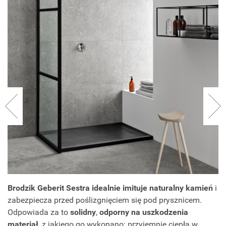
Brodzik Geberit Sestra idealnie imituje naturalny kamień
i
zabezpiecza przed poślizgnięciem się pod prysznicem.
Odpowiada za to
solidny
,
odporny na uszkodzenia
materiał
, z jakiego go wykonano: przyjemnie ciepła w