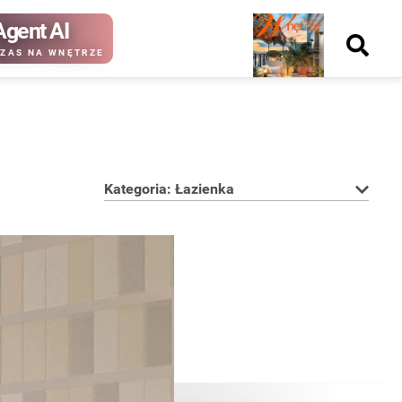
Agent AI
Nowy
ZAS NA WNĘTRZE
numer
Kategoria: Łazienka
kup ten
kup ten
numer
numer
Wydanie papierowe
Wydanie cyfrowe