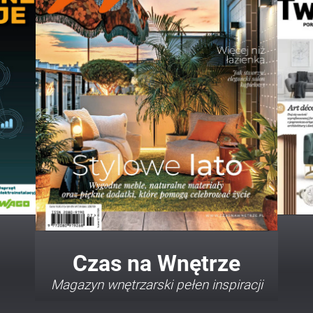
Twój Dom Twój Styl
Porady i inspiracje w najmodniejszych
stylach