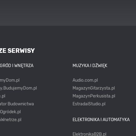
ZE SERWISY
OGRÓD I WNĘTRZA
MUZYKA I DŹWIĘK
emyDom.pl
Audio.com.pl
ty.BudujemyDom.pl
MagazynGitarzysta.pl
.pl
MagazynPerkusista.pl
ator Budownictwa
EstradaiStudio.pl
yOgródek.pl
Wnetrze.pl
ELEKTRONIKA I AUTOMATYKA
ElektronikaB2B.pl