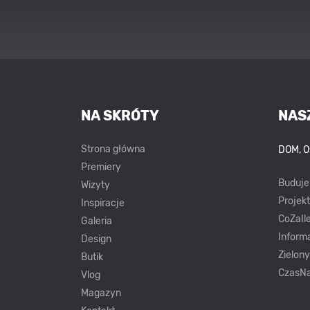
NA SKRÓTY
NAS
Strona główna
DOM, 
Premiery
Buduj
Wizyty
Projek
Inspiracje
CoZaIle
Galeria
Inform
Design
Zielon
Butik
CzasNa
Vlog
Magazyn