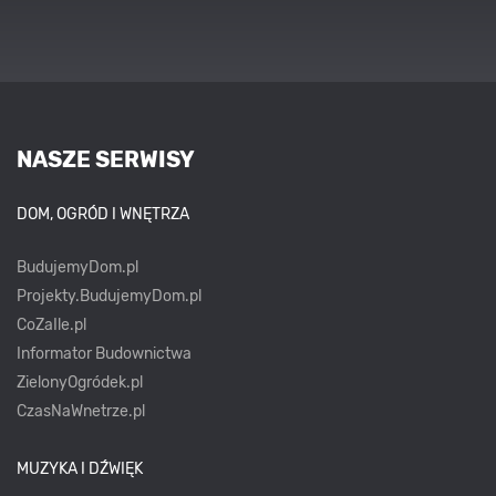
NASZE SERWISY
DOM, OGRÓD I WNĘTRZA
BudujemyDom.pl
Projekty.BudujemyDom.pl
CoZaIle.pl
Informator Budownictwa
ZielonyOgródek.pl
CzasNaWnetrze.pl
MUZYKA I DŹWIĘK