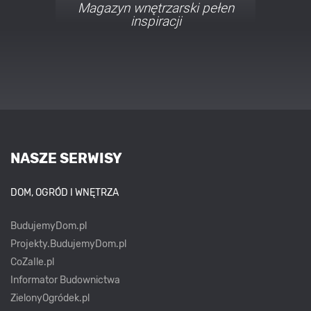
Porady i inspiracje w
najmodniejszych stylach
NASZE SERWISY
DOM, OGRÓD I WNĘTRZA
BudujemyDom.pl
Projekty.BudujemyDom.pl
CoZaIle.pl
Informator Budownictwa
ZielonyOgródek.pl