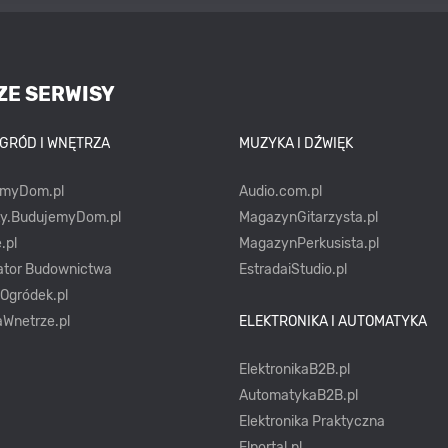
ZE SERWISY
OGRÓD I WNĘTRZA
MUZYKA I DŹWIĘK
emyDom.pl
Audio.com.pl
ty.BudujemyDom.pl
MagazynGitarzysta.pl
.pl
MagazynPerkusista.pl
ator Budownictwa
EstradaiStudio.pl
yOgródek.pl
Wnetrze.pl
ELEKTRONIKA I AUTOMATYKA
ElektronikaB2B.pl
AutomatykaB2B.pl
Elektronika Praktyczna
Elportal.pl