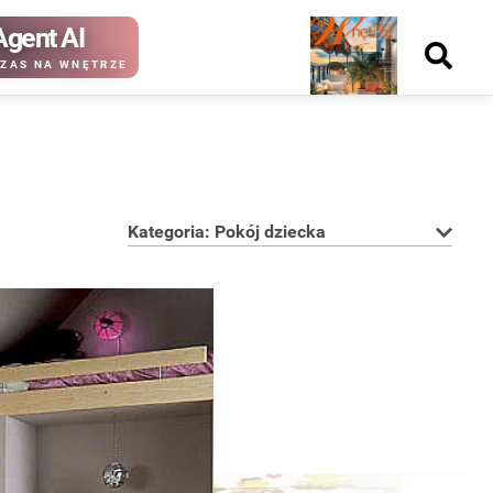
Agent AI
Nowy
ZAS NA WNĘTRZE
numer
Kategoria: Pokój dziecka
kup ten
kup ten
numer
numer
Wydanie papierowe
Wydanie cyfrowe