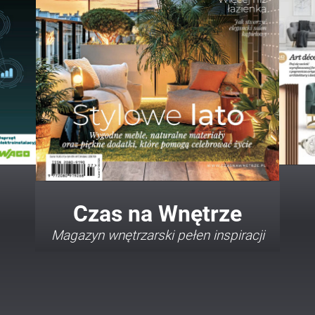
Twój Dom Twój Styl
Porady i inspiracje w najmodniejszych
stylach