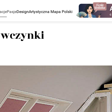
acje
Pasje
Design
Artystyczna Mapa Polski
C
iewczynki