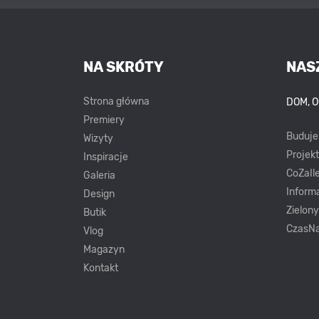
NA SKRÓTY
NAS
Strona główna
DOM, 
Premiery
Buduj
Wizyty
Projek
Inspiracje
CoZaIle
Galeria
Inform
Design
Zielon
Butik
CzasNa
Vlog
Magazyn
Kontakt