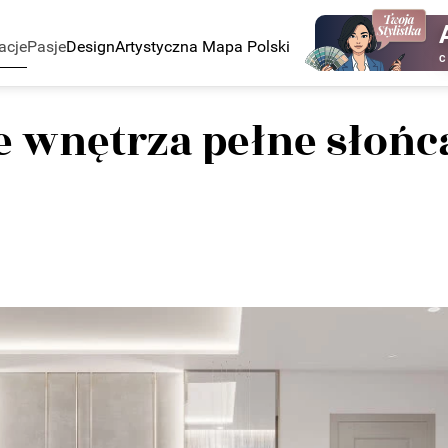
acje
Pasje
Design
Artystyczna Mapa Polski
C
 wnętrza pełne słońc