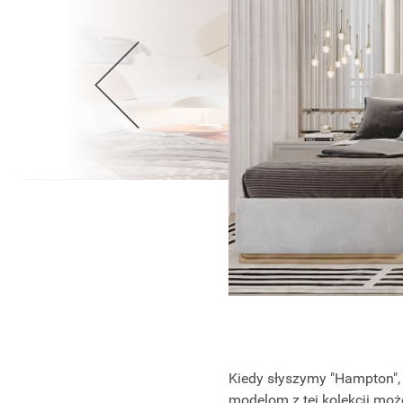
Wellnes
DIY
Kiedy słyszymy "Hampton"
modelom z tej kolekcji moż