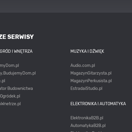
ZE SERWISY
OGRÓD I WNĘTRZA
MUZYKA I DŹWIĘK
emyDom.pl
Audio.com.pl
ty.BudujemyDom.pl
MagazynGitarzysta.pl
.pl
MagazynPerkusista.pl
ator Budownictwa
EstradaiStudio.pl
yOgródek.pl
Wnetrze.pl
ELEKTRONIKA I AUTOMATYKA
ElektronikaB2B.pl
AutomatykaB2B.pl