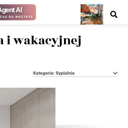
Agent AI
Nowy
ZAS NA WNĘTRZE
numer
a i wakacyjnej
kup ten
kup ten
numer
numer
Wydanie papierowe
Wydanie cyfrowe
Kategoria: Sypialnia