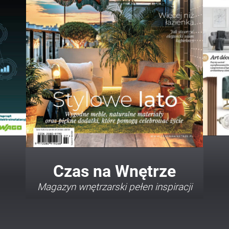
Twój Dom Twój Styl
Porady i inspiracje w najmodniejszych
stylach