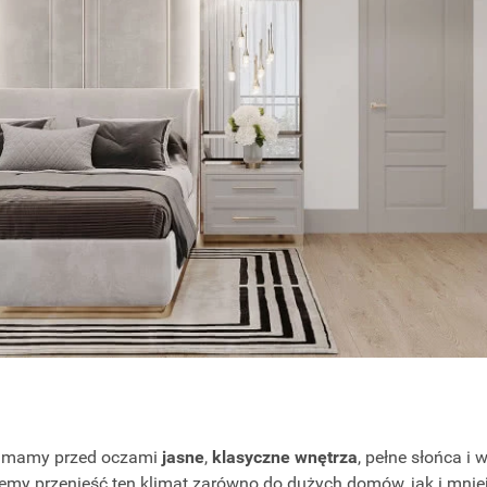
, mamy przed oczami
jasne
,
klasyczne wnętrza
, pełne słońca i 
emy przenieść ten klimat zarówno do dużych domów, jak i mnie