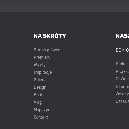
NA SKRÓTY
NAS
Strona główna
DOM, 
Premiery
Buduj
Wizyty
Projek
Inspiracje
CoZaIle
Galeria
Inform
Design
Zielon
Butik
CzasNa
Vlog
Magazyn
Kontakt