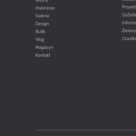
Wizyty
Projek
Inspiracje
CoZaIle
Galeria
Inform
Design
Zielon
Butik
CzasNa
Vlog
Magazyn
Kontakt