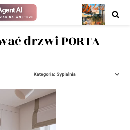
Agent AI
Nowy
ZAS NA WNĘTRZE
numer
tować drzwi PORTA
kup ten
kup ten
numer
numer
Wydanie papierowe
Wydanie cyfrowe
Kategoria: Sypialnia