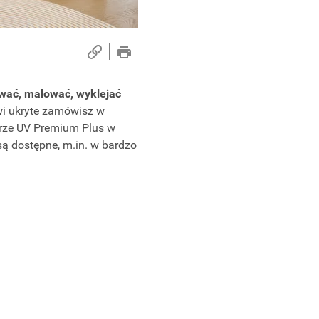
wać, malować, wyklejać
zwi ukryte zamówisz w
erze UV Premium Plus w
są dostępne, m.in. w bardzo