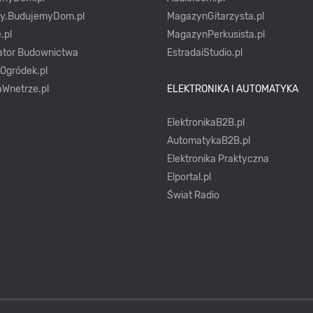
ty.BudujemyDom.pl
MagazynGitarzysta.pl
.pl
MagazynPerkusista.pl
ator Budownictwa
EstradaiStudio.pl
yOgródek.pl
Wnetrze.pl
ELEKTRONIKA I AUTOMATYKA
ElektronikaB2B.pl
AutomatykaB2B.pl
Elektronika Praktyczna
Elportal.pl
Świat Radio