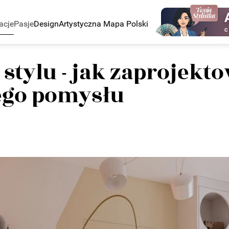
acje
Pasje
Design
Artystyczna Mapa Polski
C
 stylu - jak zaprojek
ego pomysłu