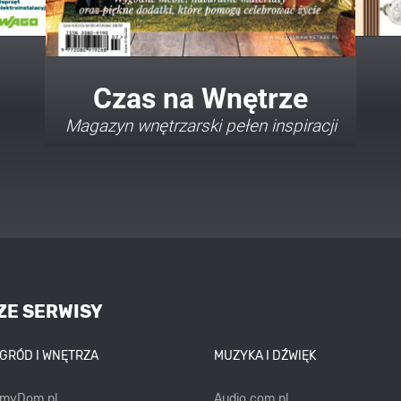
Twój Dom Twój Styl
Porady i inspiracje w najmodniejszych
stylach
ZE SERWISY
OGRÓD I WNĘTRZA
MUZYKA I DŹWIĘK
emyDom.pl
Audio.com.pl