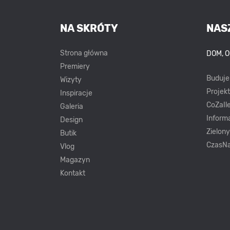
NA SKRÓTY
NAS
Strona główna
DOM, 
Premiery
Buduj
Wizyty
Projek
Inspiracje
CoZaIle
Galeria
Inform
Design
Zielon
Butik
CzasNa
Vlog
Magazyn
Kontakt