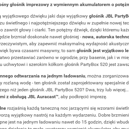
nośny głośnik imprezowy z wymiennym akumulatorem o potęż
 wyjątkowego dźwięku jaki daje wyjątkowy
głośnik JBL PartyB
 świetlnego i najpotężniejszego dźwięku w zupełnie nowej tec
o zawrót głowy i ciarki. Ten potężny dźwięk, dzięki któremu każ
ędzie brzmiał doskonale nawet głośniej -
nowa, autorska techno
 rzeczywistym, aby zapewnić maksymalną wydajność akustyczn
dźwięk bywa czasami masywny, to sam
głośnik jest wyjątkowo le
atwo przestawiać zarówno w ogrodzie, przy basenie, jak i w mie
 uchwytowi i szerokim kółkom głośnik PartyBox 520 jest zawsz
innego odtwarzania na jednym ładowaniu
, można zorganizować
zy rozlaną wodę - ten głośnik został zaprojektowany specjalnie
zego niż jeden głośnik JBL PartyBox 520? Dwa, trzy lub więcej
ami z obsługą JBL Auracast™
, aby podkręcić imprezę.
lne
rozjaśnią każdą taneczną noc jarzącymi się wzorami świetl
worzą wyjątkowy nastrój na każdym wydarzeniu. Dobre brzmieni
pne jest na jednym ładowaniu nawet do 15 godzin, dzięki wb
nego działania to mało, wystarczy wymienić akumulator, aby mu