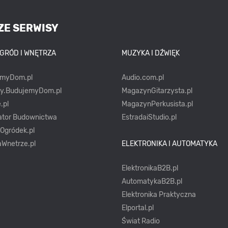
ZE SERWISY
OGRÓD I WNĘTRZA
MUZYKA I DŹWIĘK
emyDom.pl
Audio.com.pl
ty.BudujemyDom.pl
MagazynGitarzysta.pl
.pl
MagazynPerkusista.pl
ator Budownictwa
EstradaiStudio.pl
yOgródek.pl
Wnetrze.pl
ELEKTRONIKA I AUTOMATYKA
ElektronikaB2B.pl
AutomatykaB2B.pl
Elektronika Praktyczna
Elportal.pl
Świat Radio