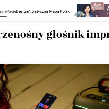
acje
Pasje
Design
Artystyczna Mapa Polski
C
 przenośny głośnik im