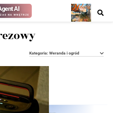
Agent AI
Nowy
ZAS NA WNĘTRZE
numer
prezowy
Kategoria: Weranda i ogród
kup ten
kup ten
numer
numer
Wydanie papierowe
Wydanie cyfrowe