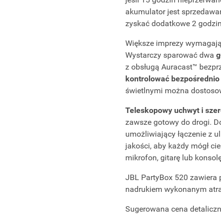
akumulator jest sprzedawan
zyskać dodatkowe 2 godzin
Większe imprezy wymagają 
Wystarczy sparować dwa
g
z obsługą Auracast™ bezpr
kontrolować bezpośrednio z
świetlnymi można dostosow
Teleskopowy uchwyt i szer
zawsze gotowy do drogi. D
umożliwiający łączenie z u
jakości, aby każdy mógł ci
mikrofon, gitarę lub konso
JBL PartyBox 520 zawiera p
nadrukiem wykonanym atr
Sugerowana cena detaliczn