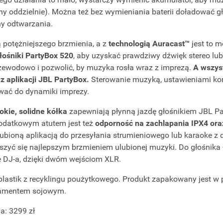
y oddzielnie). Można też bez wymieniania baterii doładować gł
y odtwarzania.
potężniejszego brzmienia, a z
technologią Auracast™
jest to m
łośniki PartyBox 520
, aby uzyskać prawdziwy dźwięk stereo lub
zewodowo i pozwolić, by muzyka rosła wraz z imprezą.
A wszys
 aplikacji JBL PartyBox.
Sterowanie muzyką, ustawieniami kore
ać do dynamiki imprezy.
okie, solidne kółka
zapewniają płynną jazdę głośnikiem JBL Par
odatkowym atutem jest też
odporność na zachlapania IPX4 ora
lubioną aplikacją do przesyłania strumieniowego lub karaoke z
eszyć się najlepszym brzmieniem ulubionej muzyki. Do głośnika
lę DJ-a, dzięki dwóm wejściom XLR.
lastik z recyklingu poużytkowego. Produkt zapakowany jest w p
amentem sojowym.
a: 3299 zł