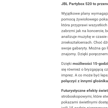
JBL Partybox 520 to prze
Wyjątkowe plany wymagają
pomocą żywiołowego pokazu
która przyprawi wszystkich 
zabrzmi jak na koncercie, b
analizuje muzykę w czasie
zniekształceniach. Choć 
swoje gabaryty. Można go ł
znajomy. Dzięki poręcznemu
Dzięki
możliwości 15-godz
się również o bryzgającą c
imprez. A co może być leps
połączyć z innymi głośnik
Futurystyczne efekty świet
stroboskopowymi, które st
pokazami świetlnymi dostę
jeśli 15 godzin nieprzerwa