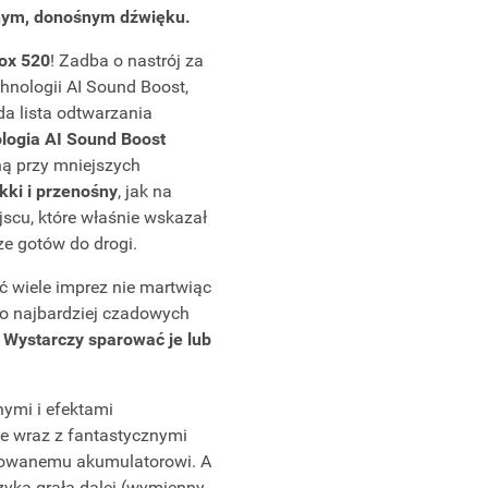
nym, donośnym dźwięku.
ox 520
! Zadba o nastrój za
hnologii AI Sound Boost,
da lista odtwarzania
logia AI Sound Boost
ą przy mniejszych
kki i przenośny
, jak na
jscu, które właśnie wskazał
e gotów do drogi.
 wiele imprez nie martwiąc
 do najbardziej czadowych
…
Wystarczy sparować je lub
nymi i efektami
e wraz z fantastycznymi
udowanemu akumulatorowi. A
zyka grała dalej (wymienny