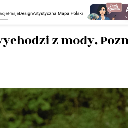
acje
Pasje
Design
Artystyczna Mapa Polski
C
 wychodzi z mody. Poz