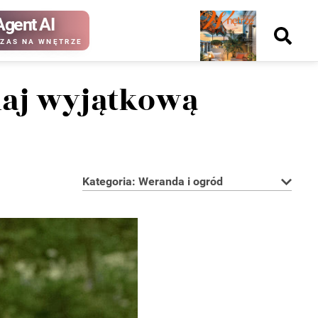
Agent AI
Nowy
ZAS NA WNĘTRZE
numer
naj wyjątkową
kup ten
kup ten
numer
numer
Wydanie papierowe
Wydanie cyfrowe
Kategoria: Weranda i ogród