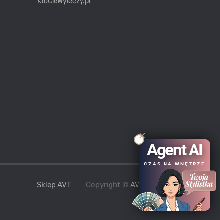
KtoCieWyleczy.pl
Agent AI
CZAS NA WNĘTRZE
Sklep AVT
Copyright ©
AVT
2021