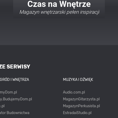
Twój Dom Twój Styl
Porady i inspiracje w najmodniejszych
stylach
ZE SERWISY
OGRÓD I WNĘTRZA
MUZYKA I DŹWIĘK
emyDom.pl
Audio.com.pl
ty.BudujemyDom.pl
MagazynGitarzysta.pl
.pl
MagazynPerkusista.pl
ator Budownictwa
EstradaiStudio.pl