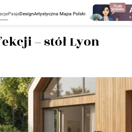
acje
Pasje
Design
Artystyczna Mapa Polski
C
kcji – stół Lyon