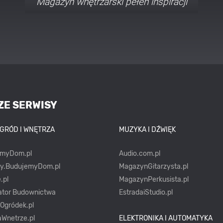
Porady i inspiracje w najmodniejszych
stylach
ZE SERWISY
OGRÓD I WNĘTRZA
MUZYKA I DŹWIĘK
emyDom.pl
Audio.com.pl
ty.BudujemyDom.pl
MagazynGitarzysta.pl
.pl
MagazynPerkusista.pl
ator Budownictwa
EstradaiStudio.pl
yOgródek.pl
Wnetrze.pl
ELEKTRONIKA I AUTOMATYKA