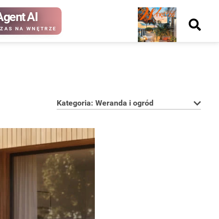
Agent AI
Nowy
ZAS NA WNĘTRZE
numer
Kategoria: Weranda i ogród
kup ten
kup ten
numer
numer
Wydanie papierowe
Wydanie cyfrowe