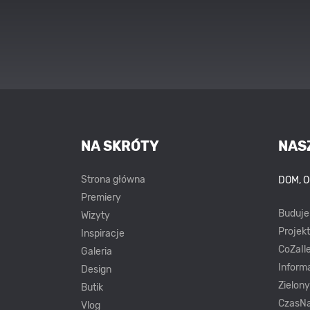
NA SKRÓTY
NAS
Strona główna
DOM, 
Premiery
Buduj
Wizyty
Projek
Inspiracje
CoZaIle
Galeria
Inform
Design
Zielon
Butik
CzasNa
Vlog