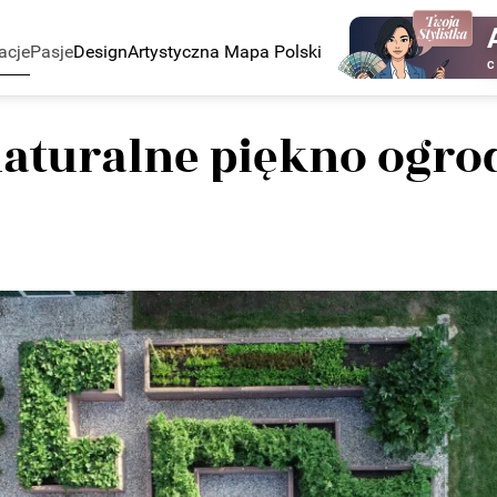
acje
Pasje
Design
Artystyczna Mapa Polski
C
 naturalne piękno ogr