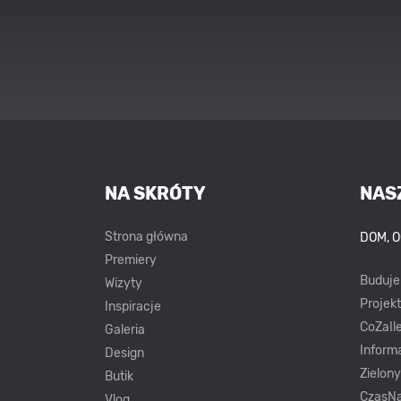
NA SKRÓTY
NAS
Strona główna
DOM, 
Premiery
Buduj
Wizyty
Projek
Inspiracje
CoZaIle
Galeria
Inform
Design
Zielon
Butik
CzasNa
Vlog