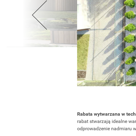
Wellnes
DIY
Rabata wytwarzana w techn
rabat stwarzają idealne wa
odprowadzenie nadmiaru wod