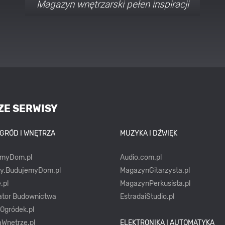
Porady i inspiracje w najmodniejszych
stylach
ZE SERWISY
OGRÓD I WNĘTRZA
MUZYKA I DŹWIĘK
emyDom.pl
Audio.com.pl
ty.BudujemyDom.pl
MagazynGitarzysta.pl
.pl
MagazynPerkusista.pl
ator Budownictwa
EstradaiStudio.pl
yOgródek.pl
Wnetrze.pl
ELEKTRONIKA I AUTOMATYKA