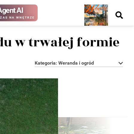
Agent AI
Nowy
ZAS NA WNĘTRZE
numer
odu w trwałej formie
Kategoria: Weranda i ogród
kup ten
kup ten
numer
numer
Wydanie papierowe
Wydanie cyfrowe