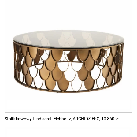
Stolik kawowy L’indiscret, Eichholtz, ARCHIDZIEŁO, 10 860 zł