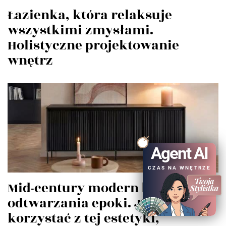
Łazienka, która relaksuje
wszystkimi zmysłami.
Holistyczne projektowanie
wnętrz
Agent AI
CZAS NA WNĘTRZE
Mid-century modern bez
odtwarzania epoki. Jak
korzystać z tej estetyki,