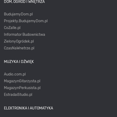
DOM, OGRÓD I WNĘTRZA
BudujemyDom.pl
Projekty.BudujemyDom.pl
CoZaIle.pl
Informator Budownictwa
ZielonyOgródek.pl
CzasNaWnetrze.pl
MUZYKA I DŹWIĘK
Audio.com.pl
MagazynGitarzysta.pl
MagazynPerkusista.pl
EstradaiStudio.pl
ELEKTRONIKA I AUTOMATYKA