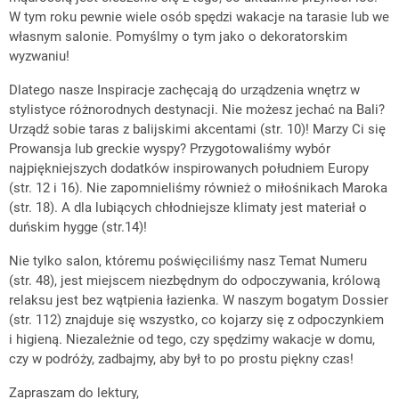
W tym roku pewnie wiele osób spędzi wakacje na tarasie lub we
własnym salonie. Pomyślmy o tym jako o dekoratorskim
wyzwaniu!
Dlatego nasze Inspiracje zachęcają do urządzenia wnętrz w
stylistyce różnorodnych destynacji. Nie możesz jechać na Bali?
Urządź sobie taras z balijskimi akcentami (str. 10)! Marzy Ci się
Prowansja lub greckie wyspy? Przygotowaliśmy wybór
najpiękniejszych dodatków inspirowanych południem Europy
(str. 12 i 16). Nie zapomnieliśmy również o miłośnikach Maroka
(str. 18). A dla lubiących chłodniejsze klimaty jest materiał o
duńskim hygge (str.14)!
Nie tylko salon, któremu poświęciliśmy nasz Temat Numeru
(str. 48), jest miejscem niezbędnym do odpoczywania, królową
relaksu jest bez wątpienia łazienka. W naszym bogatym Dossier
(str. 112) znajduje się wszystko, co kojarzy się z odpoczynkiem
i higieną. Niezależnie od tego, czy spędzimy wakacje w domu,
czy w podróży, zadbajmy, aby był to po prostu piękny czas!
Zapraszam do lektury,