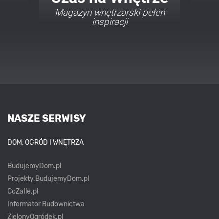
acji
Porady i inspiracje w
najmodniejszych stylach
NASZE SERWISY
DOM, OGRÓD I WNĘTRZA
BudujemyDom.pl
Projekty.BudujemyDom.pl
CoZaIle.pl
Informator Budownictwa
ZielonyOgródek.pl