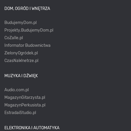
DOM, OGRÓD I WNĘTRZA
BudujemyDom.pl
Projekty.BudujemyDom.pl
CoZaIle.pl
Informator Budownictwa
ZielonyOgródek.pl
CzasNaWnetrze.pl
MUZYKA I DŹWIĘK
Audio.com.pl
MagazynGitarzysta.pl
MagazynPerkusista.pl
EstradaiStudio.pl
ELEKTRONIKA I AUTOMATYKA