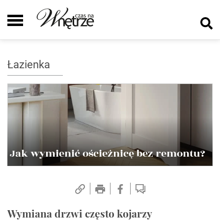
Łazienka
Jak wymienić ościeżnicę bez remontu?
Wymiana drzwi często kojarzy