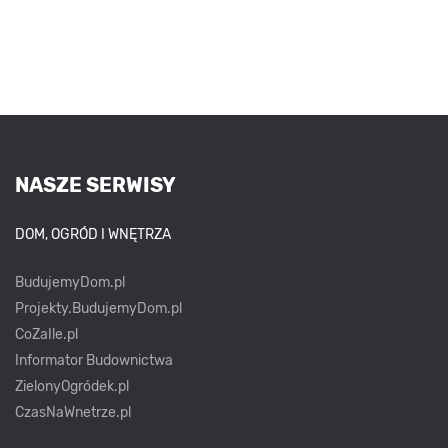
NASZE SERWISY
DOM, OGRÓD I WNĘTRZA
BudujemyDom.pl
Projekty.BudujemyDom.pl
CoZaIle.pl
Informator Budownictwa
ZielonyOgródek.pl
CzasNaWnetrze.pl