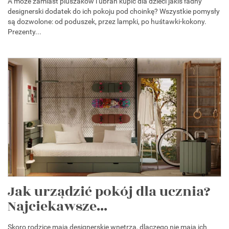
A może zamiast pluszaków i ubrań kupić dla dzieci jakiś ładny
designerski dodatek do ich pokoju pod choinkę? Wszystkie pomysły
są dozwolone: od poduszek, przez lampki, po huśtawki-kokony.
Prezenty...
Jak urządzić pokój dla ucznia?
Najciekawsze...
Skoro rodzice mają designerskie wnętrza, dlaczego nie mają ich