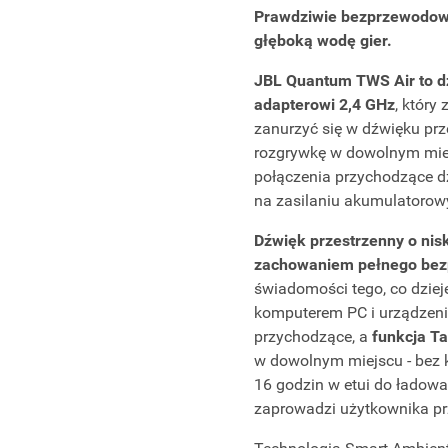
Prawdziwie bezprzewodowe
głęboką wodę gier.
JBL Quantum TWS Air to dź
adapterowi 2,4 GHz
, który
zanurzyć się w dźwięku prz
rozgrywkę w dowolnym miejs
połączenia przychodzące dz
na zasilaniu akumulatorow
Dźwięk przestrzenny o nis
zachowaniem pełnego bez
świadomości tego, co dziej
komputerem PC i urządzeni
przychodzące, a
funkcja T
w dowolnym miejscu - bez 
16 godzin w etui do ładow
zaprowadzi użytkownika p