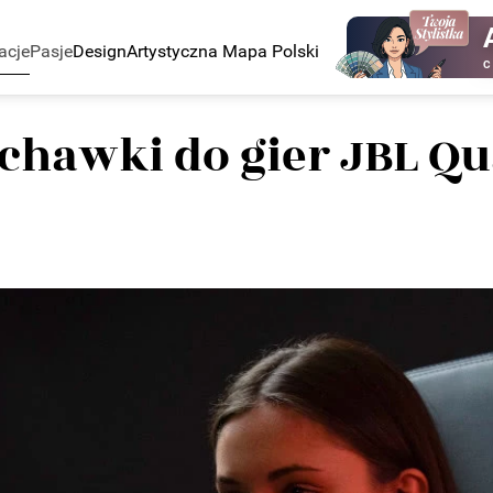
acje
Pasje
Design
Artystyczna Mapa Polski
C
chawki do gier JBL Q