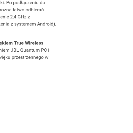
ki. Po podłączeniu do
można łatwo odbierać
enie 2,4 GHz z
zenia z systemem Android),
ękiem True Wireless
niem JBL Quantum PC i
źwięku przestrzennego w