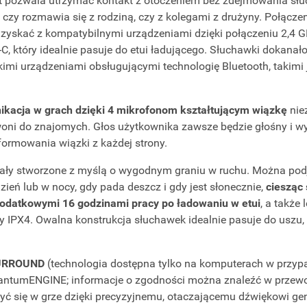
 pozwala utrzymać kontakt z otoczeniem bez zdejmowania słu
, czy rozmawia się z rodziną, czy z kolegami z drużyny. Połącz
zyskać z kompatybilnymi urządzeniami dzięki połączeniu 2,4
C, który idealnie pasuje do etui ładującego. Słuchawki dokan
imi urządzeniami obsługującymi technologię Bluetooth, takimi j
nikacja w grach dzięki 4 mikrofonom kształtującym wiązkę
niez
woni do znajomych. Głos użytkownika zawsze będzie głośny i w
ormowania wiązki z każdej strony.
ły stworzone z myślą o wygodnym graniu w ruchu. Można pod
zień lub w nocy, gdy pada deszcz i gdy jest słonecznie,
ciesząc
 dodatkowymi 16 godzinami pracy po ładowaniu w etui
, a także
ny IPX4. Owalna konstrukcja słuchawek idealnie pasuje do uszu
SURROUND
(technologia dostępna tylko na komputerach w przyp
tumENGINE; informacje o zgodności można znaleźć w przew
ć się w grze dzięki precyzyjnemu, otaczającemu dźwiękowi g