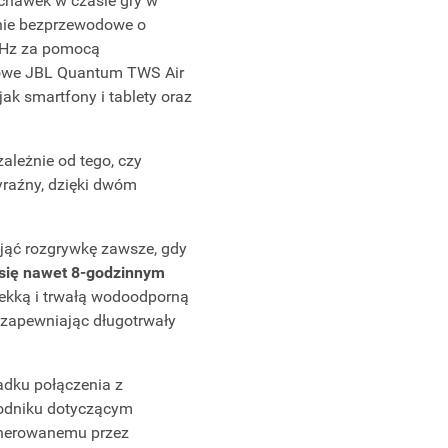
chawek w czasie gry w
enie bezprzewodowe o
 GHz za pomocą
ałowe JBL Quantum TWS Air
ak smartfony i tablety oraz
ależnie od tego, czy
yraźny, dzięki dwóm
jąć rozgrywkę zawsze, gdy
 się nawet 8-godzinnym
 lekką i trwałą wodoodporną
, zapewniając długotrwały
adku połączenia z
odniku dotyczącym
enerowanemu przez