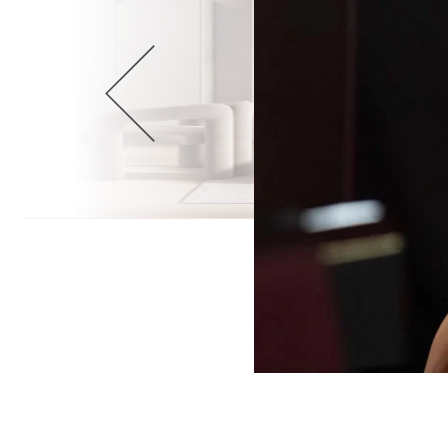
Wellnes
DIY