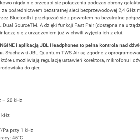
kowo nigdy nie przegapi się połączenia podczas obrony galakty
 za pośrednictwem bezstratnej sieci bezprzewodowej 2,4 GHz 
zez Bluetooth i przełączać się z powrotem na bezstratne połącz
 Dual SourceTM. A dzięki funkcji Fast Pair (dostępna na urząd
ączą się z urządzeniem już w chwili wyjęcia ich z etui.
GINE i aplikacją JBL Headphones to pełna kontrola nad dźwi
u.
Słuchawki JBL Quantum TWS Air są zgodne z oprogramowa
które umożliwiają regulację ustawień korektora, mikrofonu i d
rodowiska do gier.
z – 20 kHz
1 kHz
V/Pa przy 1 kHz
racy: 45°C