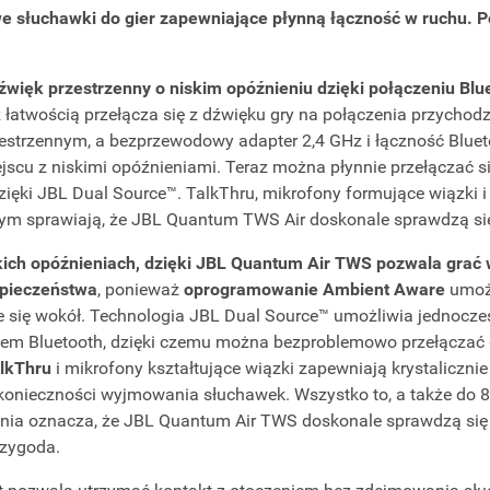
 słuchawki do gier zapewniające płynną łączność w ruchu. 
więk przestrzenny o niskim opóźnieniu dzięki połączeniu B
 z łatwością przełącza się z dźwięku gry na połączenia przycho
estrzennym, a bezprzewodowy adapter 2,4 GHz i łączność Blue
cu z niskimi opóźnieniami. Teraz można płynnie przełączać si
ięki JBL Dual Source™. TalkThru, mikrofony formujące wiązki i
ym sprawiają, że JBL Quantum TWS Air doskonale sprawdzą się 
kich opóźnieniach, dzięki JBL Quantum Air TWS pozwala grać
pieczeństwa
, ponieważ
oprogramowanie Ambient Aware
umoż
e się wokół. Technologia JBL Dual Source™ umożliwia jednoczes
em Bluetooth, dzięki czemu można bezproblemowo przełączać d
alkThru
i mikrofony kształtujące wiązki zapewniają krystaliczni
konieczności wyjmowania słuchawek. Wszystko to, a także do 8
ania oznacza, że JBL Quantum Air TWS doskonale sprawdzą się
rzygoda.