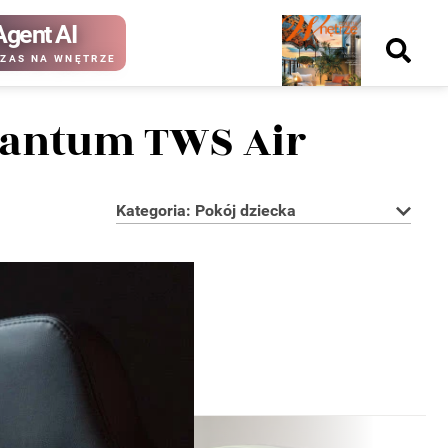
Agent AI
Nowy
ZAS NA WNĘTRZE
numer
uantum TWS Air
Kategoria: Pokój dziecka
kup ten
kup ten
numer
numer
Wydanie papierowe
Wydanie cyfrowe