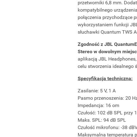
przetworniki 6,8 mm. Dodat
kompatybilnego urządzenia
połączenia przychodzące pr
wykorzystaniem funkcji JBL
słuchawki Quantum TWS Air ł
Zgodność z JBL QuantumEN
Stereo w dowolnym miejsc
aplikacją JBL Headphones, 
celu stworzenia idealnego ś
Specyfikacja techniczna:
Zasilanie: 5 V, 1 A
Pasmo przenoszenia: 20 H
Impedancja: 16 om
Czułość: 102 dB SPL przy 
Maks. SPL: 94 dB SPL
Czułość mikrofonu: -38 dB
Maksymalna temperatura p