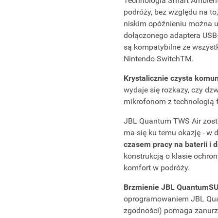
Technologia Smart Ambient
podróży, bez względu na to
niskim opóźnieniu można u
dołączonego adaptera USB-
są kompatybilne ze wszystk
Nintendo SwitchTM.
Krystalicznie czysta komu
wydaje się rozkazy, czy dz
mikrofonom z technologią f
JBL Quantum TWS Air zosta
ma się ku temu okazję - w d
czasem pracy na baterii i
konstrukcją o klasie ochro
komfort w podróży.
Brzmienie JBL Quantum
oprogramowaniem JBL Quan
zgodności) pomaga zanurzy