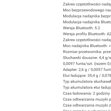
Zakres częstotliwości nad
Moc bezprzewodowego nada
Modulacja nadajnika bezp
Modulacja nadajnika Bluet
Wersja Bluetooth: 5.2
Wersja profilu Bluetooth: 
Zakres częstotliwości nada
Moc nadajnika Bluetooth: 
Rozmiar przetwornika: prze
Słuchawki douszne: 4,4 g/sz
0,0097 funta/szt. (razem 0
Adapter: 2,6 g / 0,0057 fun
Etui ładujące: 35,4 g / 0,07
Typ akumulatora słuchawek
Typ akumulatora etui ładuj
Czas ładowania: 2 godziny
Czas odtwarzania muzyki pr
Czas odtwarzania muzyki 