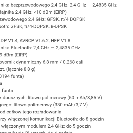
ajnika bezprzewodowego 2,4 GHz: 2,4 GHz — 2,4835 GHz
jnika 2,4 GHz: <10 dBm (EIRP)
rzewodowego 2,4 GHz: GFSK, π/4 DQPSK
ooth: GFSK, π/4-DQPSK, 8-DPSK
A2DP V1.4, AVRCP V1.6.2, HFP V1.8
jnika Bluetooth: 2,4 GHz — 2,4835 GHz
<9 dBm (EIRP)
twornik dynamiczny 6,8 mm / 0.268 cali
t. (łącznie 8,8 g)
,0194 funta)
ta
8 funta
 dousznych: litowo-polimerowy (50 mAh/3,85 V)
ącego: litowo-polimerowy (330 mAh/3,7 V)
 od całkowitego rozładowania
zy włączonej komunikacji Bluetooth: do 8 godzin
z włączonym modułem 2,4 GHz: do 5 godzin