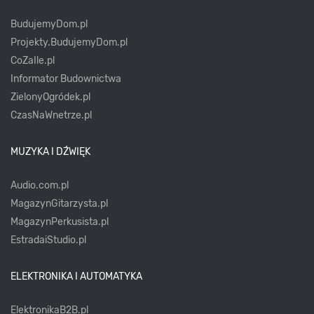
BudujemyDom.pl
Projekty.BudujemyDom.pl
CoZaIle.pl
Informator Budownictwa
ZielonyOgródek.pl
CzasNaWnetrze.pl
MUZYKA I DŹWIĘK
Audio.com.pl
MagazynGitarzysta.pl
MagazynPerkusista.pl
EstradaiStudio.pl
ELEKTRONIKA I AUTOMATYKA
ElektronikaB2B.pl