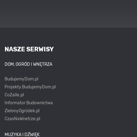
NASZE SERWISY
DOM, OGRÓD I WNĘTRZA
BudujemyDom.pl
Projekty.BudujemyDom.pl
CoZaIle.pl
Informator Budownictwa
ZielonyOgródek.pl
CzasNaWnetrze.pl
MUZYKA I DŹWIĘK