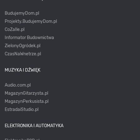
BudujemyDom.pl
Projekty.BudujemyDom.pl
CoZaIle.pl
Informator Budownictwa
ZielonyOgródek.pl
CzasNaWnetrze.pl
MUZYKA I DŹWIĘK
Audio.com.pl
MagazynGitarzysta.pl
MagazynPerkusista.pl
EstradaiStudio.pl
ELEKTRONIKA I AUTOMATYKA