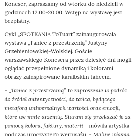
Koneser, zapraszamy od wtorku do niedzieli w
godzinach 12.00-20.00. Wstęp na wystawę jest
bezpłatny.
Cykl „SPOTKANIA ToTuart” zainaugurowała
wystawa „Taniec z przestrzenią” Justyny
Grzebieniowskiej-Wolskiej. Goście
warszawskiego Konesera przez dziesięć dni mogli
oglądać przepełnione dynamiką i kolorami
obrazy zainspirowane karaibskim tańcem.
- „Taniec z przestrzenią” to zaproszenie w podróż
do źródeł autentyczności, do tańca, będącego
metaforą uniwersalnych wartości oraz emocji,
które we mnie drzemią. Staram się przekazać je za
pomocą koloru, faktury, materii
- mówiła artystka
- Maluję własną
podczas uroczystego wernisażu.