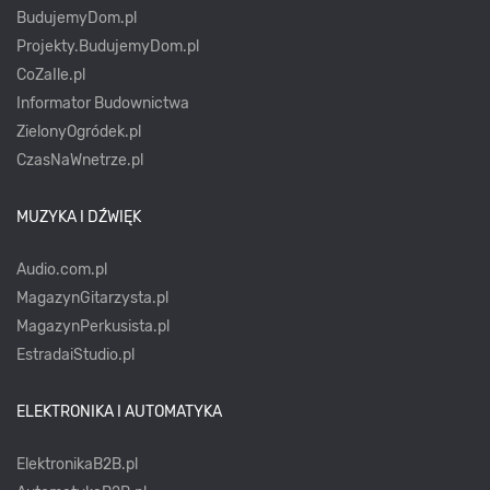
BudujemyDom.pl
Projekty.BudujemyDom.pl
CoZaIle.pl
Informator Budownictwa
ZielonyOgródek.pl
CzasNaWnetrze.pl
MUZYKA I DŹWIĘK
Audio.com.pl
MagazynGitarzysta.pl
MagazynPerkusista.pl
EstradaiStudio.pl
ELEKTRONIKA I AUTOMATYKA
ElektronikaB2B.pl