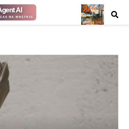
Agent AI
Nowy
ZAS NA WNĘTRZE
numer
kup ten
kup ten
numer
numer
Wydanie papierowe
Wydanie cyfrowe