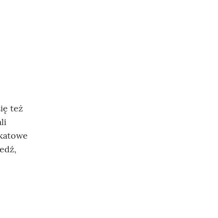
ię też
li
ikatowe
edź,