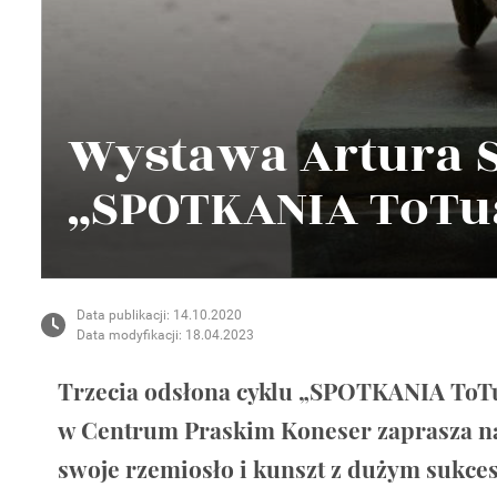
Wellnes
DIY
Wystawa Artura 
„SPOTKANIA ToTu
Data publikacji: 14.10.2020
Data modyfikacji: 18.04.2023
Trzecia odsłona cyklu „SPOTKANIA ToTu
w Centrum Praskim Koneser zaprasza na 
swoje rzemiosło i kunszt z dużym sukces