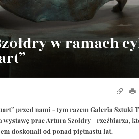
Szołdry w ramach cy
art”
art” przed nami - tym razem Galeria Sztuki 
wystawę prac Artura Szołdry - rzeźbiarza, kt
em doskonali od ponad piętnastu lat.