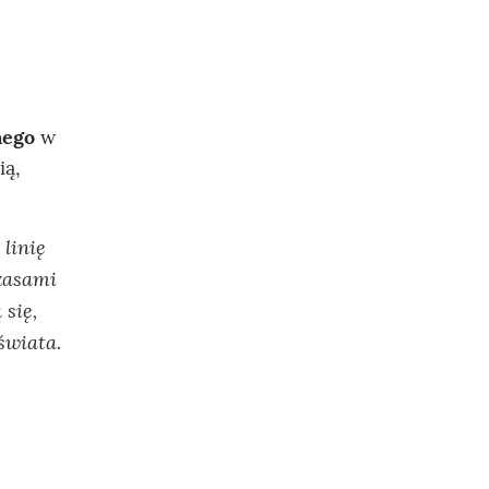
nego
w
ią,
linię
czasami
 się,
świata.