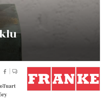
klu
ToTuart
óry