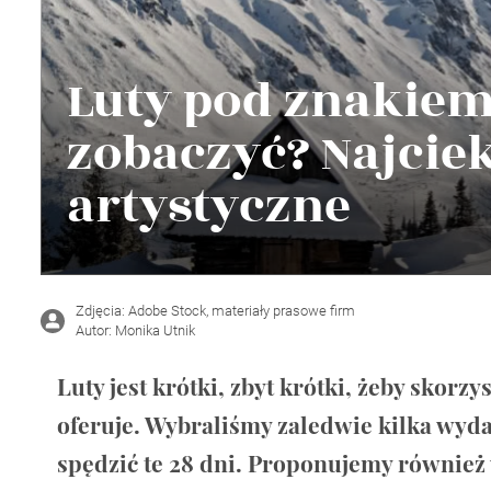
Wellnes
DIY
Luty pod znakiem
zobaczyć? Najci
artystyczne
Zdjęcia: Adobe Stock, materiały prasowe firm
Autor: Monika Utnik
Luty jest krótki, zbyt krótki, żeby skorzy
oferuje. Wybraliśmy zaledwie kilka wyda
spędzić te 28 dni. Proponujemy również 