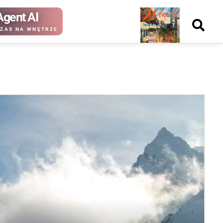
Agent AI
Nowy
ZAS NA WNĘTRZE
numer
kup ten
kup ten
numer
numer
Wydanie papierowe
Wydanie cyfrowe