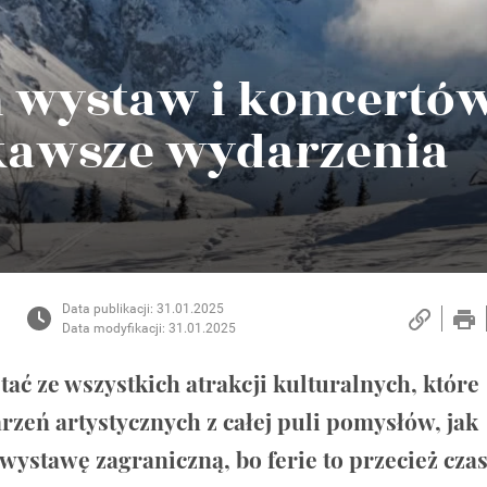
 wystaw i koncertów
ekawsze wydarzenia
Data publikacji: 31.01.2025
Data modyfikacji: 31.01.2025
stać ze wszystkich atrakcji kulturalnych, które
rzeń artystycznych z całej puli pomysłów, jak
wystawę zagraniczną, bo ferie to przecież cza