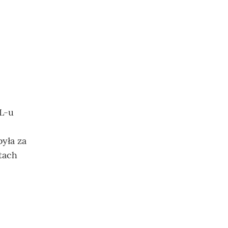
L-u
yła za
atach