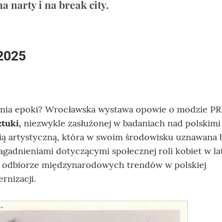
a narty i na break city.
2025
nia epoki? Wrocławska wystawa opowie o modzie PR
tuki,
niezwykle zasłużonej w badaniach nad polskimi
ią artystyczną, która w swoim środowisku uznawana b
 zagadnieniami dotyczącymi społecznej roli kobiet w l
m, odbiorze międzynarodowych trendów w polskiej
rnizacji.