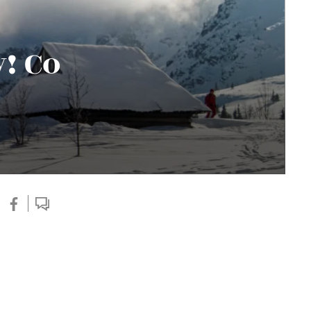
! Co
s