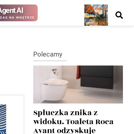
Agent AI
Nowy
ZAS NA WNĘTRZE
numer
Polecamy
kup ten
kup ten
numer
numer
Wydanie papierowe
Wydanie cyfrowe
Spłuczka znika z
widoku. Toaleta Roca
Avant odzyskuje