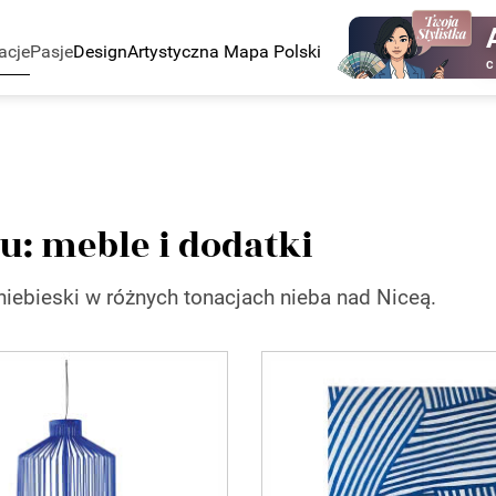
acje
Pasje
Design
Artystyczna Mapa Polski
C
u: meble i dodatki
niebieski w różnych tonacjach nieba nad Niceą.