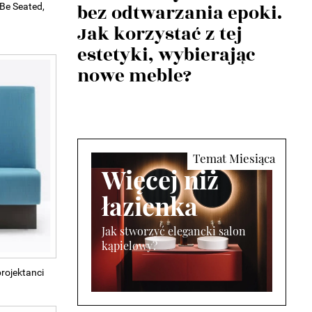
bez odtwarzania epoki.
Be Seated,
Jak korzystać z tej
estetyki, wybierając
nowe meble?
Więcej niż
łazienka
Jak stworzyć elegancki salon
kąpielowy?
rojektanci