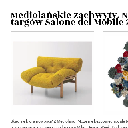
Mediolańskie zachwyty. N
targów Salone del Mobile
Skąd się biorą nowości? Z Mediolanu. Może nie bezpośrednio, ale 
towarzyszące im imprezy pod nazwą Milan Design Week. Podczas ni