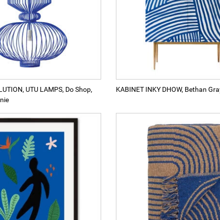
UTION, UTU LAMPS, Do Shop,
KABINET INKY DHOW, Bethan Gra
nie