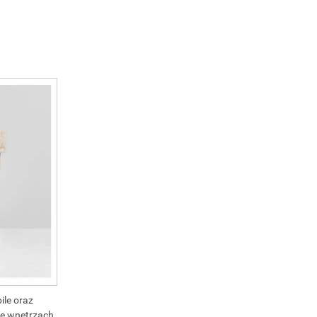
ile oraz
we wnętrzach.