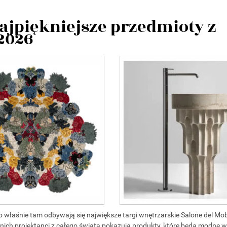
ajpiękniejsze przedmioty z
 2026
to właśnie tam odbywają się największe targi wnętrzarskie Salone del Mob
ch projektanci z całego świata pokazują produkty, które będą modne 