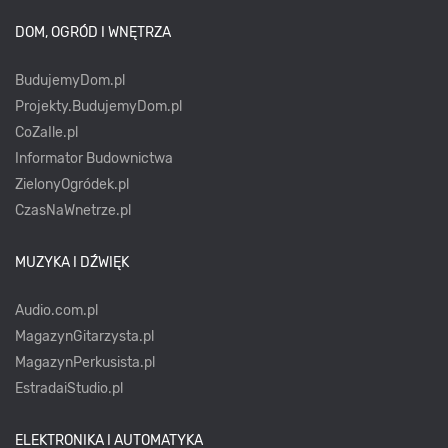
DOM, OGRÓD I WNĘTRZA
BudujemyDom.pl
Projekty.BudujemyDom.pl
CoZaIle.pl
Informator Budownictwa
ZielonyOgródek.pl
CzasNaWnetrze.pl
MUZYKA I DŹWIĘK
Audio.com.pl
MagazynGitarzysta.pl
MagazynPerkusista.pl
EstradaiStudio.pl
ELEKTRONIKA I AUTOMATYKA