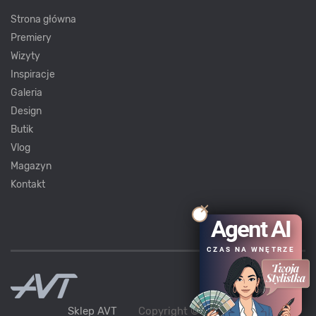
Strona główna
Premiery
Wizyty
Inspiracje
Galeria
Design
Butik
Vlog
Magazyn
Kontakt
Agent AI
CZAS NA WNĘTRZE
Sklep AVT
Copyright ©
AVT
2021