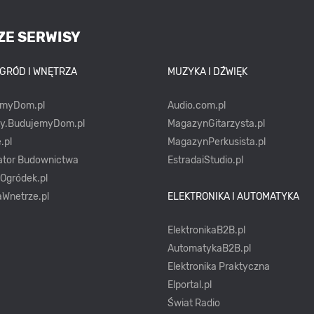
ZE SERWISY
OGRÓD I WNĘTRZA
MUZYKA I DŹWIĘK
emyDom.pl
Audio.com.pl
ty.BudujemyDom.pl
MagazynGitarzysta.pl
.pl
MagazynPerkusista.pl
ator Budownictwa
EstradaiStudio.pl
yOgródek.pl
Wnetrze.pl
ELEKTRONIKA I AUTOMATYKA
ElektronikaB2B.pl
AutomatykaB2B.pl
Elektronika Praktyczna
Elportal.pl
Świat Radio