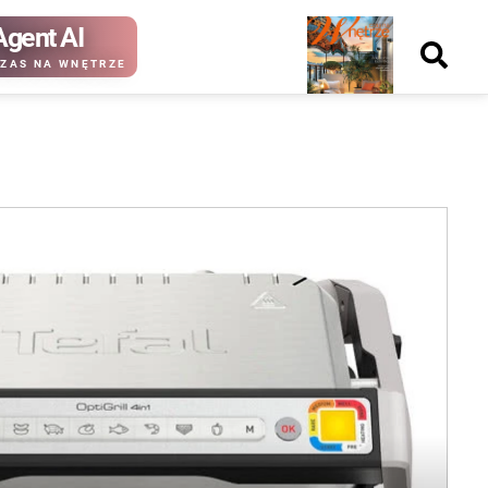
Agent AI
Nowy
ZAS NA WNĘTRZE
numer
kup ten
kup ten
numer
numer
Wydanie papierowe
Wydanie cyfrowe