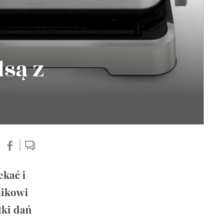
lsą z
ekać i
nikowi
tki dań