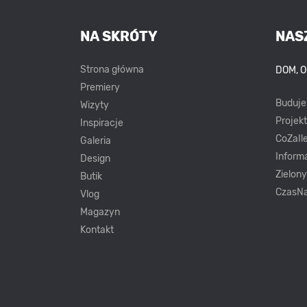
NA SKRÓTY
NAS
Strona główna
DOM, 
Premiery
Buduj
Wizyty
Projek
Inspiracje
CoZaIle
Galeria
Inform
Design
Zielon
Butik
CzasNa
Vlog
Magazyn
Kontakt