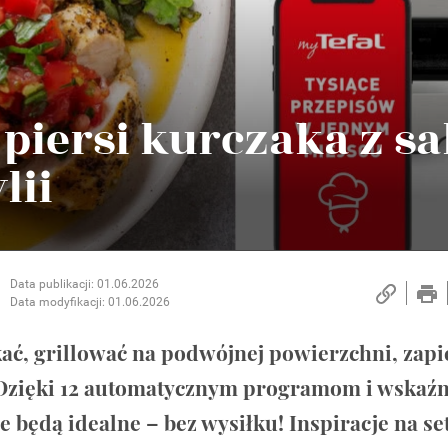
 piersi kurczaka z sa
lii
Data publikacji: 01.06.2026
Data modyfikacji: 01.06.2026
kać, grillować na podwójnej powierzchni, zapi
. Dzięki 12 automatycznym programom i wskaź
będą idealne – bez wysiłku! Inspiracje na se