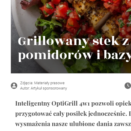
Wellnes
DIY
Grillowany stek z
pomidorów i bazy
Zdjęcia: Materiały prasowe
Autor: Artykuł sponsorowany
Inteligentny OptiGrill 4w1 pozwoli opie
przygotować cały posiłek jednocześnie
wysmażenia nasze ulubione dania zawsze 