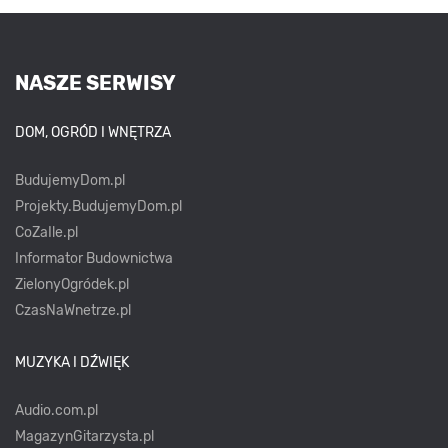
NASZE SERWISY
DOM, OGRÓD I WNĘTRZA
BudujemyDom.pl
Projekty.BudujemyDom.pl
CoZaIle.pl
Informator Budownictwa
ZielonyOgródek.pl
CzasNaWnetrze.pl
MUZYKA I DŹWIĘK
Audio.com.pl
MagazynGitarzysta.pl