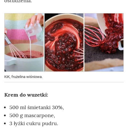
ostudzenia.
KiK, frużelina wiśniowa.
Krem do wuzetki:
500 ml śmietanki 30%,
500 g mascarpone,
3 łyżki cukru pudru.