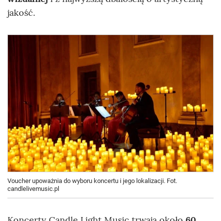
jakość.
Voucher upoważnia do wyboru koncertu i jego lokalizacji. Fot.
candlelivemusic.pl
Koncerty Candle Light Music trwają około
60