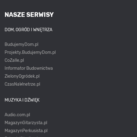
NASZE SERWISY
DOM, OGRÓD I WNĘTRZA
BudujemyDom.pl
Projekty.BudujemyDom.pl
CoZaIle.pl
Informator Budownictwa
ZielonyOgródek.pl
CzasNaWnetrze.pl
MUZYKA I DŹWIĘK
Audio.com.pl
MagazynGitarzysta.pl
MagazynPerkusista.pl