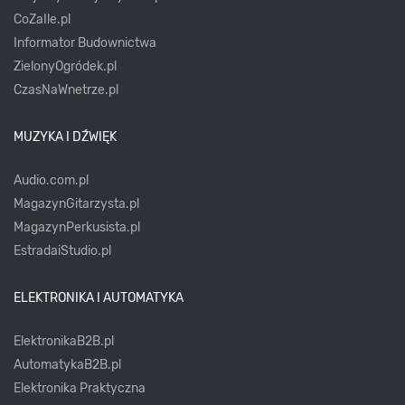
CoZaIle.pl
Informator Budownictwa
ZielonyOgródek.pl
CzasNaWnetrze.pl
MUZYKA I DŹWIĘK
Audio.com.pl
MagazynGitarzysta.pl
MagazynPerkusista.pl
EstradaiStudio.pl
ELEKTRONIKA I AUTOMATYKA
ElektronikaB2B.pl
AutomatykaB2B.pl
Elektronika Praktyczna