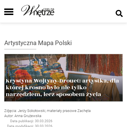
Artystyczna Mapa Polski
Krystyna Wojtyny-Drouet: artystka, dla
której krosno było nie tylko
narzędziem, lecz sposobem życia
Zdjęcia: Jerzy Sokołowski, materiały prasowe Zachęta
Autor: Anna Grużewska
Data publikacji: 30.03.2026
Data modyfikacji: 30.03.2026