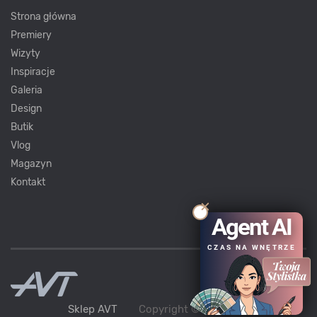
Strona główna
Premiery
Wizyty
Inspiracje
Galeria
Design
Butik
Vlog
Magazyn
Kontakt
Agent AI
CZAS NA WNĘTRZE
Sklep AVT
Copyright ©
AVT
2021