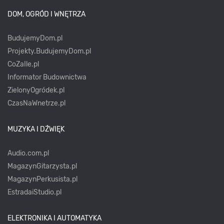
DOM, OGRÓD I WNĘTRZA
BudujemyDom.pl
Projekty.BudujemyDom.pl
CoZaIle.pl
Informator Budownictwa
ZielonyOgródek.pl
CzasNaWnetrze.pl
MUZYKA I DŹWIĘK
Audio.com.pl
MagazynGitarzysta.pl
MagazynPerkusista.pl
EstradaiStudio.pl
ELEKTRONIKA I AUTOMATYKA