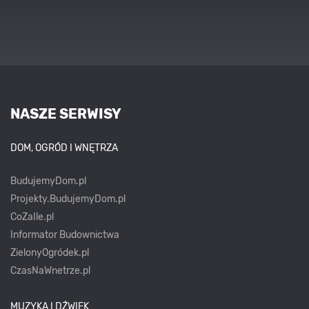
NASZE SERWISY
DOM, OGRÓD I WNĘTRZA
BudujemyDom.pl
Projekty.BudujemyDom.pl
CoZaIle.pl
Informator Budownictwa
ZielonyOgródek.pl
CzasNaWnetrze.pl
MUZYKA I DŹWIĘK