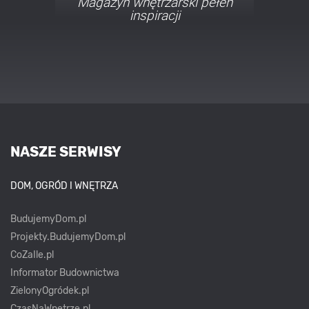
Porady i inspiracje w
najmodniejszych stylach
NASZE SERWISY
DOM, OGRÓD I WNĘTRZA
BudujemyDom.pl
Projekty.BudujemyDom.pl
CoZaIle.pl
Informator Budownictwa
ZielonyOgródek.pl
CzasNaWnetrze.pl