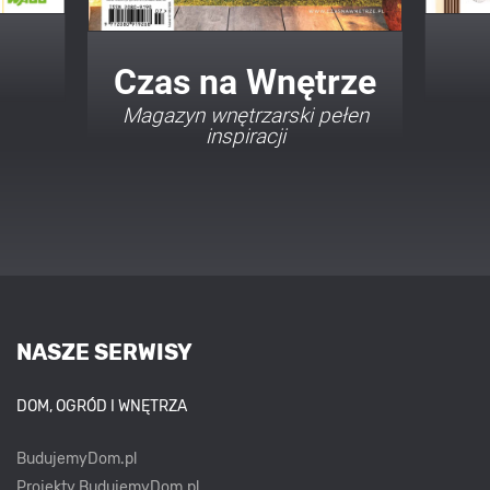
Twój Dom Twój Styl
Porady i inspiracje w
najmodniejszych stylach
NASZE SERWISY
DOM, OGRÓD I WNĘTRZA
BudujemyDom.pl
Projekty.BudujemyDom.pl