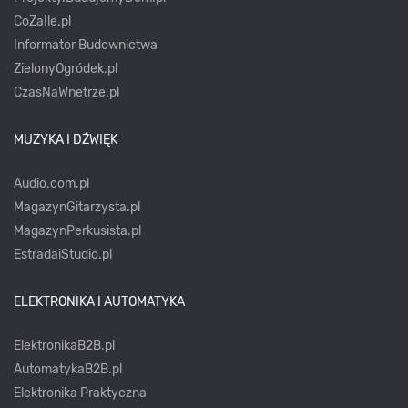
CoZaIle.pl
Informator Budownictwa
ZielonyOgródek.pl
CzasNaWnetrze.pl
MUZYKA I DŹWIĘK
Audio.com.pl
MagazynGitarzysta.pl
MagazynPerkusista.pl
EstradaiStudio.pl
ELEKTRONIKA I AUTOMATYKA
ElektronikaB2B.pl
AutomatykaB2B.pl
Elektronika Praktyczna