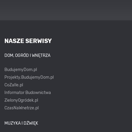
NASZE SERWISY
DOM, OGRÓD I WNĘTRZA
BudujemyDom.pl
Projekty.BudujemyDom.pl
CoZaIle.pl
Informator Budownictwa
ZielonyOgródek.pl
CzasNaWnetrze.pl
MUZYKA I DŹWIĘK