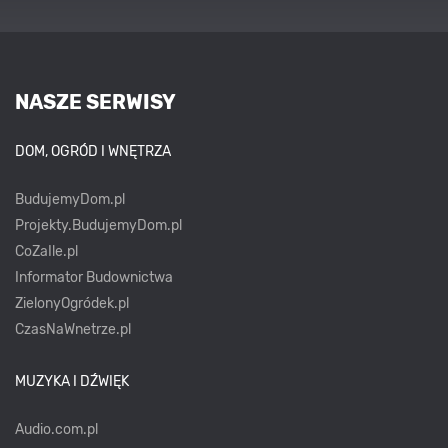
NASZE SERWISY
DOM, OGRÓD I WNĘTRZA
BudujemyDom.pl
Projekty.BudujemyDom.pl
CoZaIle.pl
Informator Budownictwa
ZielonyOgródek.pl
CzasNaWnetrze.pl
MUZYKA I DŹWIĘK
Audio.com.pl