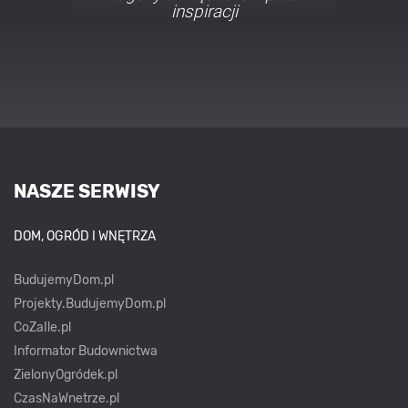
najmodniejszych stylach
NASZE SERWISY
DOM, OGRÓD I WNĘTRZA
BudujemyDom.pl
Projekty.BudujemyDom.pl
CoZaIle.pl
Informator Budownictwa
ZielonyOgródek.pl
CzasNaWnetrze.pl