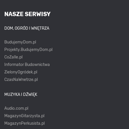
NASZE SERWISY
DOM, OGRÓD I WNĘTRZA
BudujemyDom.pl
Projekty.BudujemyDom.pl
CoZaIle.pl
Informator Budownictwa
ZielonyOgródek.pl
CzasNaWnetrze.pl
MUZYKA I DŹWIĘK
Audio.com.pl
MagazynGitarzysta.pl
MagazynPerkusista.pl