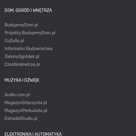
DOM, OGRÓD I WNĘTRZA
BudujemyDom.pl
Projekty.BudujemyDom.pl
CoZaIle.pl
Informator Budownictwa
ZielonyOgródek.pl
CzasNaWnetrze.pl
MUZYKA I DŹWIĘK
Audio.com.pl
MagazynGitarzysta.pl
MagazynPerkusista.pl
EstradaiStudio.pl
ELEKTRONIKA I AUTOMATYKA