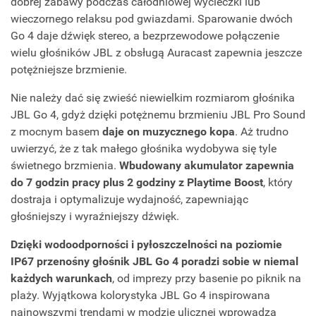
dobrej zabawy podczas całodniowej wycieczki lub
wieczornego relaksu pod gwiazdami. Sparowanie dwóch
Go 4 daje dźwięk stereo, a bezprzewodowe połączenie
wielu głośników JBL z obsługą Auracast zapewnia jeszcze
potężniejsze brzmienie.
Nie należy dać się zwieść niewielkim rozmiarom głośnika
JBL Go 4, gdyż dzięki potężnemu brzmieniu JBL Pro Sound
z mocnym basem
daje on muzycznego kopa
. Aż trudno
uwierzyć, że z tak małego głośnika wydobywa się tyle
świetnego brzmienia.
Wbudowany akumulator zapewnia
do 7 godzin pracy plus 2 godziny z Playtime Boost
, który
dostraja i optymalizuje wydajność, zapewniając
głośniejszy i wyraźniejszy dźwięk.
Dzięki wodoodporności i pyłoszczelności na poziomie
IP67 przenośny głośnik JBL Go 4 poradzi sobie w niemal
każdych warunkach
, od imprezy przy basenie po piknik na
plaży. Wyjątkowa kolorystyka JBL Go 4 inspirowana
najnowszymi trendami w modzie ulicznej wprowadza