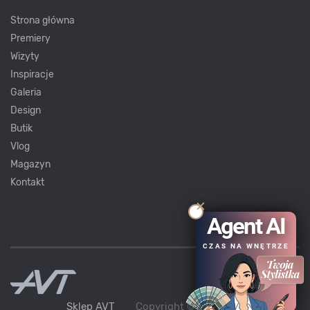
Strona główna
Premiery
Wizyty
Inspiracje
Galeria
Design
Butik
Vlog
Magazyn
Kontakt
Agent AI
CZAS NA WNĘTRZE
Sklep AVT
Copyright ©
AVT
2021