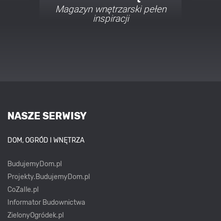
Porady i inspiracje w
najmodniejszych stylach
NASZE SERWISY
DOM, OGRÓD I WNĘTRZA
BudujemyDom.pl
Projekty.BudujemyDom.pl
CoZaIle.pl
Informator Budownictwa
ZielonyOgródek.pl