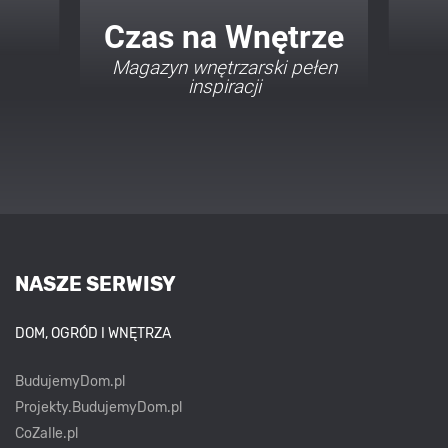
 Wnętrze
Twój Dom Twój Styl
trzarski pełen
Porady i inspiracje w
iracji
najmodniejszych stylach
NASZE SERWISY
DOM, OGRÓD I WNĘTRZA
BudujemyDom.pl
Projekty.BudujemyDom.pl
CoZaIle.pl