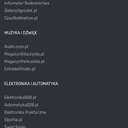
Informator Budownictwa
ZielonyOgródek.pl
CzasNaWnetrze.pl
MUZYKA I DŹWIĘK
Audio.com.pl
MagazynGitarzysta.pl
MagazynPerkusista.pl
EstradaiStudio.pl
ELEKTRONIKA I AUTOMATYKA
ElektronikaB2B.pl
AutomatykaB2B.pl
Elektronika Praktyczna
Elportal.pl
Świat Radio