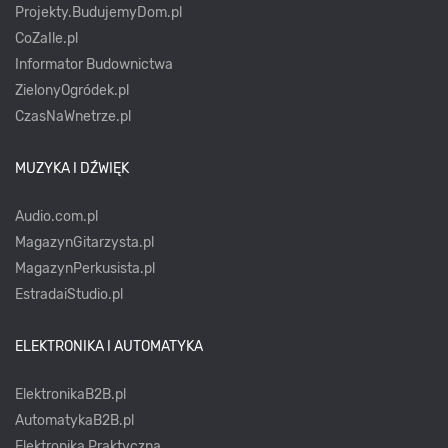
Projekty.BudujemyDom.pl
CoZaIle.pl
Informator Budownictwa
ZielonyOgródek.pl
CzasNaWnetrze.pl
MUZYKA I DŹWIĘK
Audio.com.pl
MagazynGitarzysta.pl
MagazynPerkusista.pl
EstradaiStudio.pl
ELEKTRONIKA I AUTOMATYKA
ElektronikaB2B.pl
AutomatykaB2B.pl
Elektronika Praktyczna