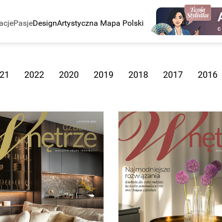
acje
Pasje
Design
Artystyczna Mapa Polski
C
21
2022
2020
2019
2018
2017
2016