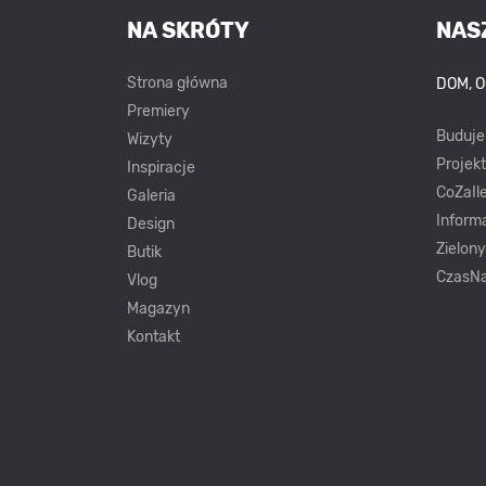
NA SKRÓTY
NAS
Strona główna
DOM, 
Premiery
Buduj
Wizyty
Projek
Inspiracje
CoZaIle
Galeria
Inform
Design
Zielon
Butik
CzasNa
Vlog
Magazyn
Kontakt