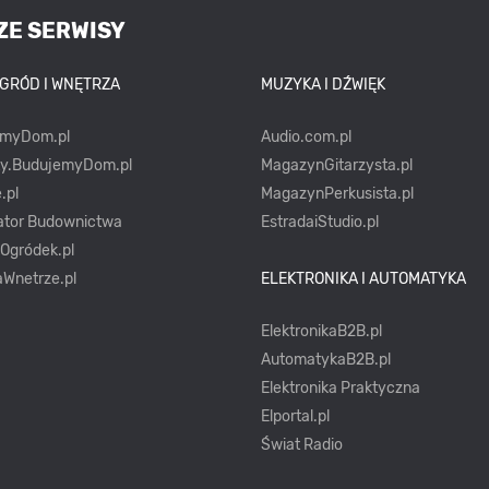
ZE SERWISY
OGRÓD I WNĘTRZA
MUZYKA I DŹWIĘK
emyDom.pl
Audio.com.pl
ty.BudujemyDom.pl
MagazynGitarzysta.pl
.pl
MagazynPerkusista.pl
ator Budownictwa
EstradaiStudio.pl
yOgródek.pl
Wnetrze.pl
ELEKTRONIKA I AUTOMATYKA
ElektronikaB2B.pl
AutomatykaB2B.pl
Elektronika Praktyczna
Elportal.pl
Świat Radio