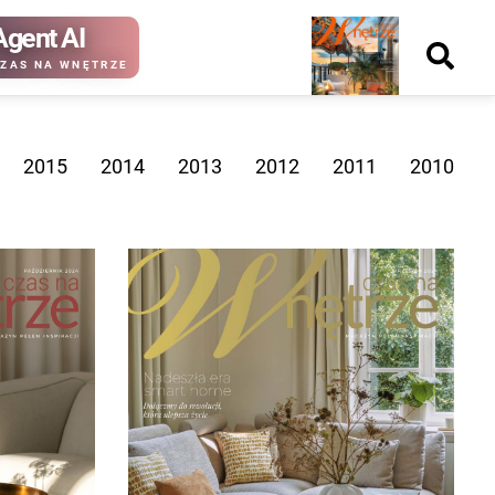
Agent AI
Nowy
ZAS NA WNĘTRZE
numer
2015
2014
2013
2012
2011
2010
kup ten
kup ten
numer
numer
Wydanie papierowe
Wydanie cyfrowe