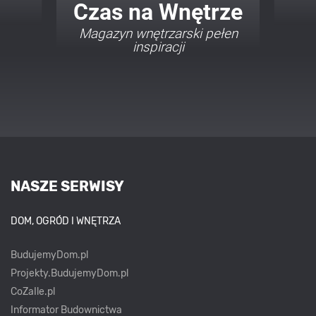
Twój Dom Twój Styl
zarski pełen
acji
Porady i inspiracje w
najmodniejszych stylach
NASZE SERWISY
DOM, OGRÓD I WNĘTRZA
BudujemyDom.pl
Projekty.BudujemyDom.pl
CoZaIle.pl
Informator Budownictwa