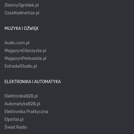
ZielonyOgródek.pl
CzasNaWnetrze.pl
MUZYKA I DŹWIĘK
Audio.com.pl
MagazynGitarzysta.pl
MagazynPerkusista.pl
EstradaiStudio.pl
ELEKTRONIKA I AUTOMATYKA
ElektronikaB2B.pl
AutomatykaB2B.pl
Elektronika Praktyczna
Elportal.pl
Świat Radio