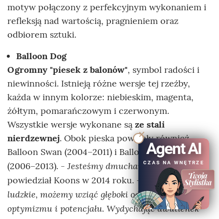
motyw połączony z perfekcyjnym wykonaniem i
refleksją nad wartością, pragnieniem oraz
odbiorem sztuki.
Balloon Dog
Ogromny "piesek z balonów"
, symbol radości i
niewinności. Istnieją różne wersje tej rzeźby,
każda w innym kolorze: niebieskim, magenta,
żółtym, pomarańczowym i czerwonym.
Wszystkie wersje wykonane są
ze stali
nierdzewnej
. Obok pieska powstały również
Agent AI
Balloon Swan (2004–2011) i Balloon Monkey
CZAS NA WNĘTRZE
Jesteśmy dmuchańcami
(2006–2013). -
-
Jako istoty
powiedział Koons w 2014 roku. -
ludzkie, możemy wziąć głęboki oddech - to symbol
optymizmu i potencjału. Wydychając dwutlenek