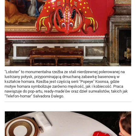
"Lobster" to monumentalna rzeźba ze stali nierdzewnej polerowanej na
lustrzany połysk, przypominającą dmuchaną zabawkę basenową w
kształcie homara. Rzeźba jest częścią serii "Popeye" Koonsa, gdzie
motyw homara symbolizuje zarówno męskość, jak i kobiecość. Praca
nawiązuje do pop-artu, ready-made'ów oraz dzieł surrealistów, takich jak
"Telefon-homar" Salvadora Dalego.