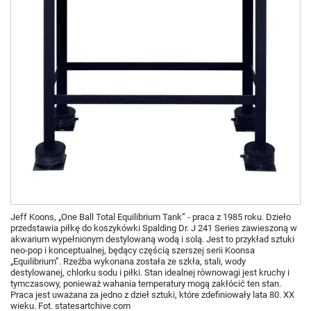
Jeff Koons, „One Ball Total Equilibrium Tank” - praca z 1985 roku. Dzieło
przedstawia piłkę do koszykówki Spalding Dr. J 241 Series zawieszoną w
akwarium wypełnionym destylowaną wodą i solą. Jest to przykład sztuki
neo-pop i konceptualnej, będący częścią szerszej serii Koonsa
„Equilibrium”. Rzeźba wykonana została ze szkła, stali, wody
destylowanej, chlorku sodu i piłki. Stan idealnej równowagi jest kruchy i
tymczasowy, ponieważ wahania temperatury mogą zakłócić ten stan.
Praca jest uważana za jedno z dzieł sztuki, które zdefiniowały lata 80. XX
wieku. Fot. statesartchive.com