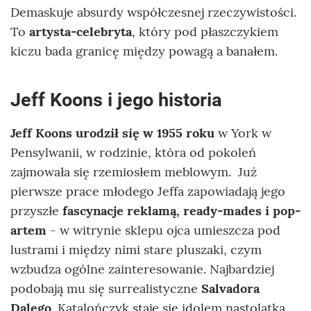
Demaskuje absurdy współczesnej rzeczywistości.
To
artysta-celebryta
, który pod płaszczykiem
kiczu bada granicę między powagą a banałem.
Jeff Koons i jego historia
Jeff Koons urodził się w 1955 roku
w York w
Pensylwanii, w rodzinie, która od pokoleń
zajmowała się rzemiosłem meblowym. Już
pierwsze prace młodego Jeffa zapowiadają jego
przyszłe
fascynacje reklamą, ready-mades i pop-
artem
- w witrynie sklepu ojca umieszcza pod
lustrami i między nimi stare pluszaki, czym
wzbudza ogólne zainteresowanie. Najbardziej
podobają mu się surrealistyczne
Salvadora
Dalego
. Katalończyk staje się idolem nastolatka,