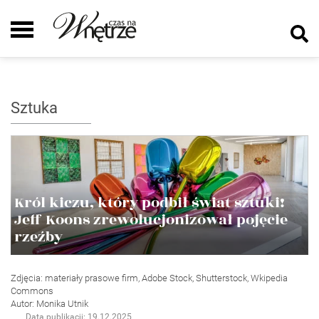
Sztuka
Król kiczu, który podbił świat sztuki!
Jeff Koons zrewolucjonizował pojęcie
rzeźby
Zdjęcia: materiały prasowe firm, Adobe Stock, Shutterstock, Wkipedia
Commons
Autor: Monika Utnik
Data publikacji: 19.12.2025