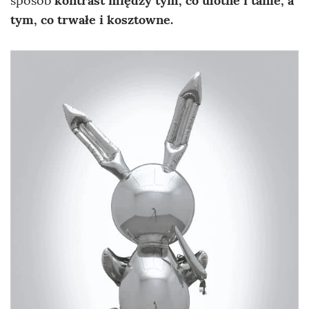
sposób
kontrast między tym, co ulotne i tanie, a
tym, co trwałe i kosztowne.