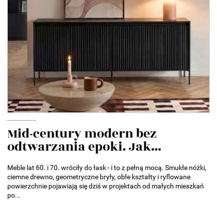
Mid-century modern bez
odtwarzania epoki. Jak...
Meble lat 60. i 70. wróciły do łask - i to z pełną mocą. Smukłe nóżki,
ciemne drewno, geometryczne bryły, obłe kształty i ryflowane
powierzchnie pojawiają się dziś w projektach od małych mieszkań
po...