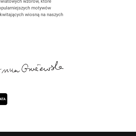
ą kwiatowych wzorów, które
popularniejszych motywów
zakwitających wiosną na naszych
ATA