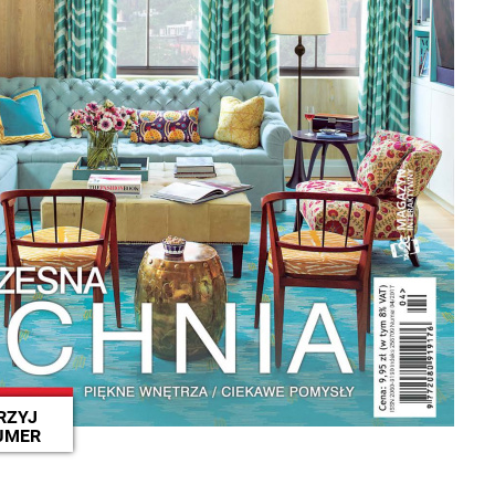
RZYJ
UMER