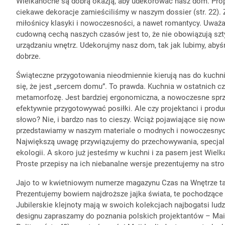
Wielkanocne są dobrą okazją, aby udekorować nasz dom. Prop
Wellnes
ciekawe dekoracje zamieściliśmy w naszym dossier (str. 22). Z
DIY
miłośnicy klasyki i nowoczesności, a nawet romantycy. Uważa
cudowną cechą naszych czasów jest to, że nie obowiązują sz
urządzaniu wnętrz. Udekorujmy nasz dom, tak jak lubimy, aby
dobrze.
Świąteczne przygotowania nieodmiennie kierują nas do kuchn
się, że jest „sercem domu”. To prawda. Kuchnia w ostatnich c
metamorfozę. Jest bardziej ergonomiczna, a nowoczesne sprzęt
efektywnie przygotowywać posiłki. Ale czy projektanci i produc
słowo? Nie, i bardzo nas to cieszy. Wciąż pojawiające się no
przedstawiamy w naszym materiale o modnych i nowoczesnych 
Największą uwagę przywiązujemy do przechowywania, specjali
ekologii. A skoro już jesteśmy w kuchni i za pasem jest Wiel
Proste przepisy na ich niebanalne wersje prezentujemy na stro
Jajo to w kwietniowym numerze magazynu Czas na Wnętrze ta
Prezentujemy bowiem najdroższe jajka świata, te pochodzące z
Jubilerskie klejnoty mają w swoich kolekcjach najbogatsi lud
designu zapraszamy do poznania polskich projektantów – Mai G