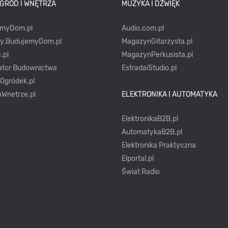
OGRÓD I WNĘTRZA
MUZYKA I DŹWIĘK
emyDom.pl
Audio.com.pl
ty.BudujemyDom.pl
MagazynGitarzysta.pl
.pl
MagazynPerkusista.pl
ator Budownictwa
EstradaiStudio.pl
yOgródek.pl
Wnetrze.pl
ELEKTRONIKA I AUTOMATYKA
ElektronikaB2B.pl
AutomatykaB2B.pl
Elektronika Praktyczna
Elportal.pl
Świat Radio