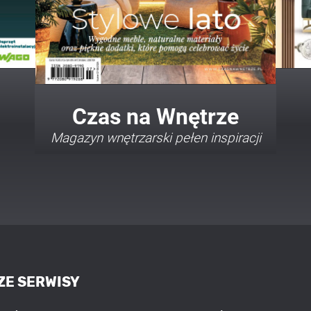
Twój Dom Twój Styl
Porady i inspiracje w najmodniejszych
stylach
ZE SERWISY