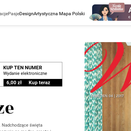
acje
Pasje
Design
Artystyczna Mapa Polski
C
KUP TEN NUMER
Wydanie elektroniczne
6,00 zł
Kup teraz
ze
ą. Nadchodzące święta