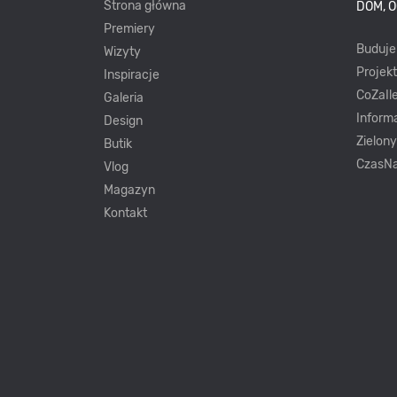
Strona główna
DOM, 
Premiery
Buduj
Wizyty
Projek
Inspiracje
CoZaIle
Galeria
Inform
Design
Zielon
Butik
CzasNa
Vlog
Magazyn
Kontakt