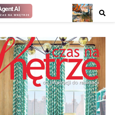
Agent AI
Nowy
ZAS NA WNĘTRZE
numer
kup ten
kup ten
numer
numer
Wydanie papierowe
Wydanie cyfrowe