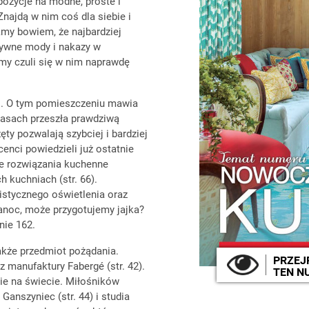
ozycje na modne, proste i
najdą w nim coś dla siebie i
my bowiem, że najbardziej
tywne mody i nakazy w
śmy czuli się w nim naprawdę
i. O tym pomieszczeniu mawia
zasach przeszła prawdziwą
y pozwalają szybciej i bardziej
enci powiedzieli już ostatnie
we rozwiązania kuchenne
kuchniach (str. 66).
stycznego oświetlenia oraz
kanoc, może przygotujemy jajka?
nie 162.
kże przedmiot pożądania.
PRZEJ
 manufaktury Fabergé (str. 42).
TEN N
zie na świecie. Miłośników
anszyniec (str. 44) i studia