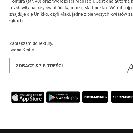
Politura (str. 40) oraz twórczości Maii Isoli. Jest ona autork
rozsławiły na cały świat fińską markę Marimekko. Wśród naj
znajduje się Unikko, czyli Maki, jedne z pierwszych kwiatów 
łąkach.
Zapraszam do lektury,
Iwona Kmita
ZOBACZ SPIS TREŚCI
PRENUMERATA
E-PRENUMER