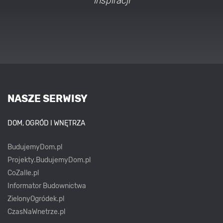
NASZE SERWISY
DOM, OGRÓD I WNĘTRZA
BudujemyDom.pl
Projekty.BudujemyDom.pl
CoZaIle.pl
Informator Budownictwa
ZielonyOgródek.pl
CzasNaWnetrze.pl